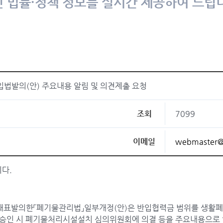
 법률·정책 정보를 실시간 제공하여 드립
입법발의(안) 주요내용 알림 및 의견제출 요청
조회
7099
이메일
webmaster@
니다.
의원이 대표발의한「폐기물관리법」일부개정(안)은 반입협력금 범위를 생
승인 시 폐기물처리시설설치 심의위원회에 의결 등을 주요내용으로 