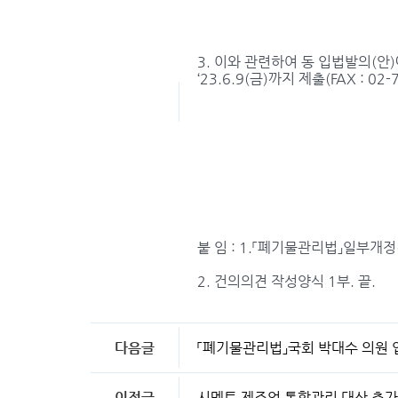
3. 이와 관련하여 동 입법발의(안
‘23.6.9(금)까지 제출(FAX : 0
붙 임 : 1.「폐기물관리법」일부개정
2. 건의의견 작성양식 1부. 끝.
다음글
「폐기물관리법」국회 박대수 의원 
이전글
시멘트 제조업 통합관리 대상 추가