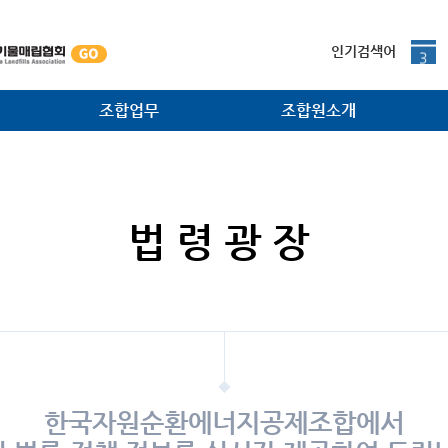
본문내용 바로가기
2
인기검색어
3
4
5
조합업무
조합원소개
1
법·제도 개선사업
조합원사
대외협력 홍보사업
조합원광장
법령광장
소각시설 검사사업
주요공정
조합원지원사업
환경관리사업
한국자원순환에너지공제조합에서