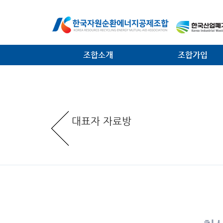
조합소개
조합가입
인사말
가입안내
일반현황
가입절차
대표자 자료방
임원현황
공제사업분담금제도
역대 회장 · 이사장
조합운영비제도
조직안내
서식 다운로드
찾아오는 길