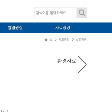
가연성폐기물
산업폐기물
온실가스
알림광장
자료광장
임목폐기물
홈
자료광장
법령광장
공지사항
법령광장
언론보도
환경자료
환경자료
입찰정보
소각·매립 관련 간행물
관련사이트
대표자 자료방