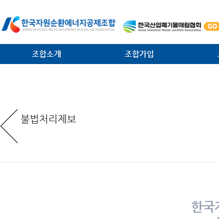
조합소개
조합가입
인사말
가입안내
법·제
일반현황
가입절차
대외협
불법처리제보
임원현황
공제사업분담금제도
소각시
역대 회장 · 이사장
조합운영비제도
조합원
조직안내
서식 다운로드
환경관
찾아오는 길
한국