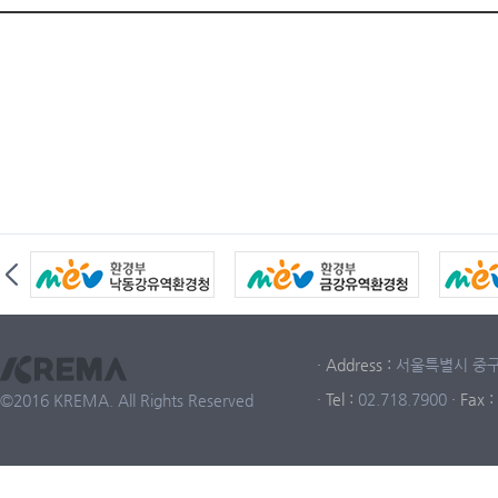
· Address :
서울특별시 중구 중
· Tel :
02.718.7900
· Fax :
©2016 KREMA. All Rights Reserved