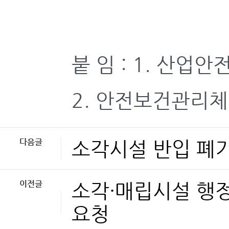
붙 임 : 1. 산업안
2. 안전보건관리체계
다음글
소각시설 반입 폐기
이전글
소각·매립시설 행
요청