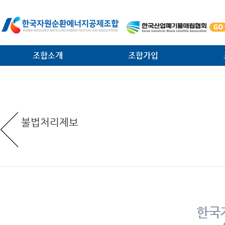
조합소개
조합가입
인사말
가입안내
법·제
일반현황
가입절차
대외협
불법처리제보
임원현황
공제사업분담금제도
소각시
역대 회장 · 이사장
조합운영비제도
조합원
조직안내
서식 다운로드
환경관
찾아오는 길
한국