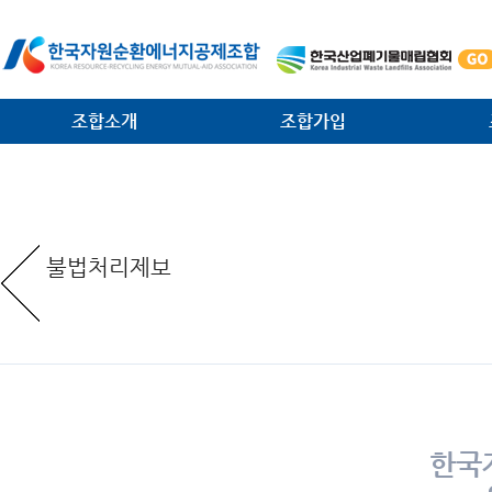
조합소개
조합가입
인사말
가입안내
법·제
일반현황
가입절차
대외협
불법처리제보
임원현황
공제사업분담금제도
소각시
역대 회장 · 이사장
조합운영비제도
조합원
조직안내
서식 다운로드
환경관
찾아오는 길
한국