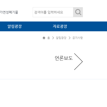
임목폐기물
가연성폐기물
산업폐기물
알림광장
자료광장
온실가스
임목폐기물
홈
알림광장
공지사항
공지사항
법령광장
언론보도
환경자료
언론보도
입찰정보
소각·매립 관련 간행물
관련사이트
대표자 자료방