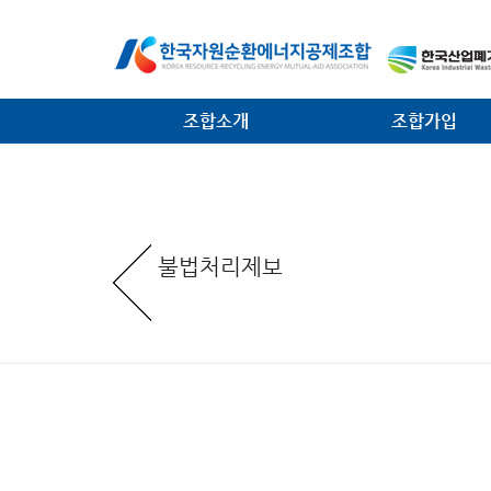
조합소개
조합가입
인사말
가입안내
일반현황
가입절차
불법처리제보
임원현황
공제사업분담금제도
역대 회장 · 이사장
조합운영비제도
조직안내
서식 다운로드
찾아오는 길