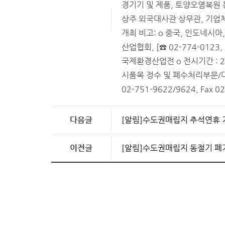
경기기 및 제품, 토양오염복원 등 
상주 외국대사관 상무관, 기업체
개최 비고: o 중국, 인도네시아
산업협회, [☎ 02-774-0123,
국제환경산업전 o 전시기간 : 200
시품목 정수 및 폐수처리부문/
02-751-9622/9624, Fax 0
다음글
[알림]수도권매립지 추석연휴 
이전글
[알림]수도권매립지 동절기 폐