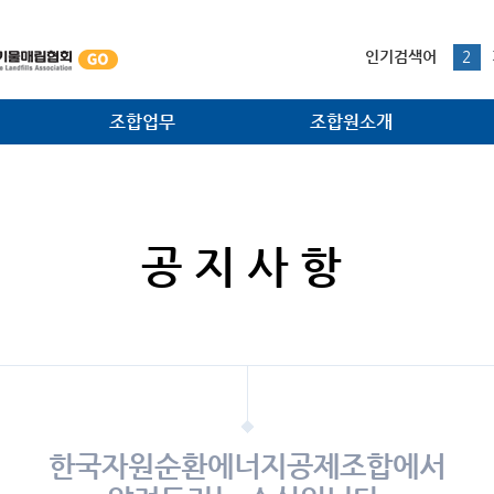
본문내용 바로가기
1
인기검색어
2
3
4
조합업무
조합원소개
5
1
법·제도 개선사업
조합원사
대외협력 홍보사업
조합원광장
공지사항
소각시설 검사사업
주요공정
조합원지원사업
환경관리사업
한국자원순환에너지공제조합에서