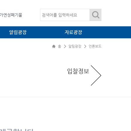
임목폐기물
가연성폐기물
산업폐기물
알림광장
자료광장
온실가스
임목폐기물
홈
알림광장
언론보도
공지사항
법령광장
언론보도
환경자료
입찰정보
입찰정보
소각·매립 관련 간행물
관련사이트
대표자 자료방