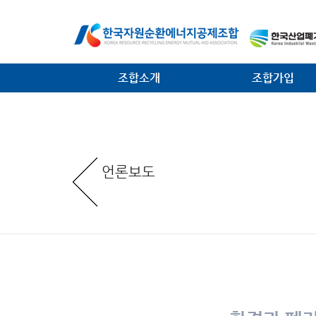
조합소개
조합가입
인사말
가입안내
일반현황
가입절차
언론보도
임원현황
공제사업분담금제도
역대 회장 · 이사장
조합운영비제도
조직안내
서식 다운로드
찾아오는 길