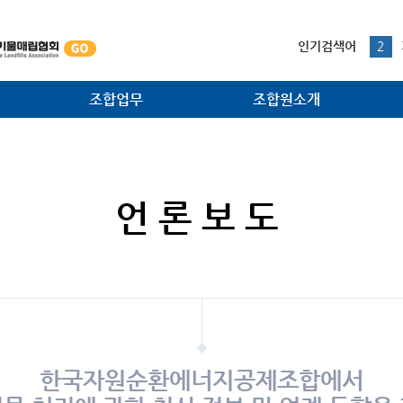
본문내용 바로가기
1
인기검색어
2
3
4
조합업무
조합원소개
5
1
법·제도 개선사업
조합원사
대외협력 홍보사업
조합원광장
언론보도
소각시설 검사사업
주요공정
조합원지원사업
환경관리사업
한국자원순환에너지공제조합에서