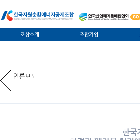
조합소개
조합가입
인사말
가입안내
법·제
일반현황
가입절차
대외협
언론보도
임원현황
공제사업분담금제도
소각시
역대 회장 · 이사장
조합운영비제도
조합원
조직안내
서식 다운로드
환경관
찾아오는 길
한국