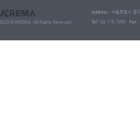
· Address :
서울특별시 중구 중
· Tel :
02.718.7900
· Fax :
©2016 KREMA. All Rights Reserved