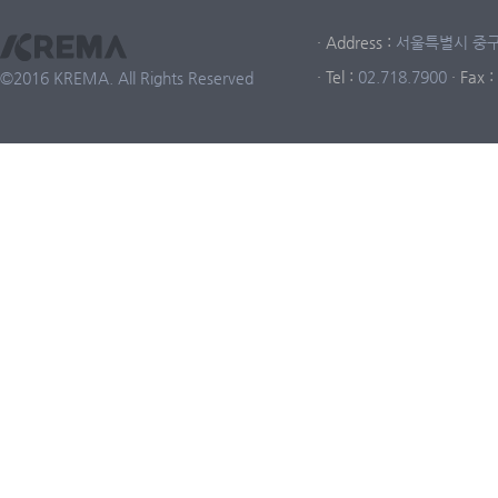
· Address :
서울특별시 중구 중
· Tel :
02.718.7900
· Fax :
©2016 KREMA. All Rights Reserved