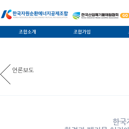
조합소개
조합가입
인사말
가입안내
법·제
일반현황
가입절차
대외협
언론보도
임원현황
공제사업분담금제도
소각시
역대 회장 · 이사장
조합운영비제도
조합원
조직안내
서식 다운로드
환경관
찾아오는 길
한국