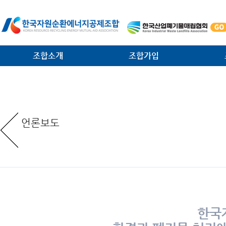
조합소개
조합가입
인사말
가입안내
법·제
일반현황
가입절차
대외협
언론보도
임원현황
공제사업분담금제도
소각시
역대 회장 · 이사장
조합운영비제도
조합원
조직안내
서식 다운로드
환경관
찾아오는 길
한국