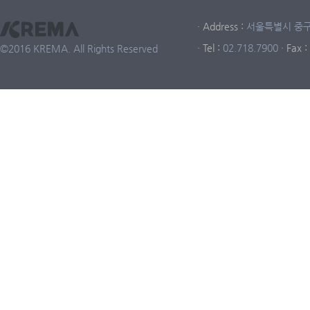
· Address :
서울특별시 중구 중
· Tel :
02.718.7900
· Fax :
©2016 KREMA. All Rights Reserved