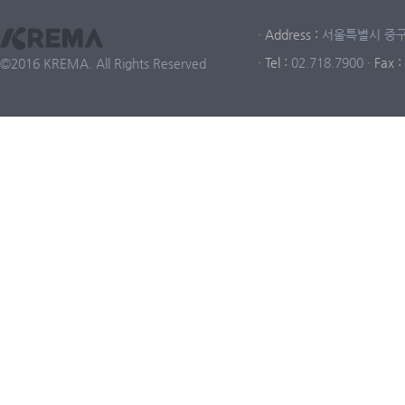
· Address :
서울특별시 중구 중
· Tel :
02.718.7900
· Fax :
©2016 KREMA. All Rights Reserved