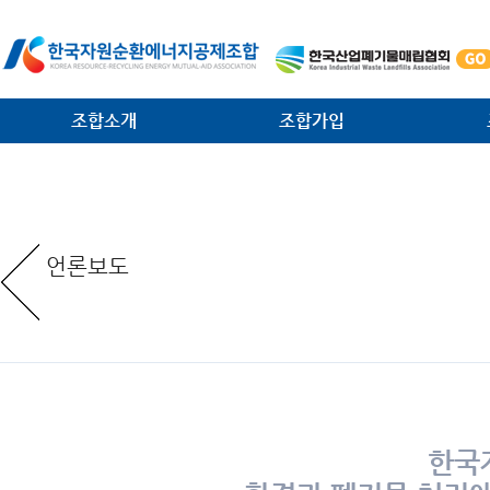
조합소개
조합가입
인사말
가입안내
법·제
일반현황
가입절차
대외협
언론보도
임원현황
공제사업분담금제도
소각시
역대 회장 · 이사장
조합운영비제도
조합원
조직안내
서식 다운로드
환경관
찾아오는 길
한국