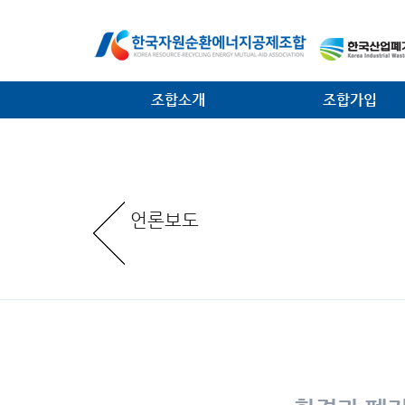
조합소개
조합가입
인사말
가입안내
일반현황
가입절차
언론보도
임원현황
공제사업분담금제도
역대 회장 · 이사장
조합운영비제도
조직안내
서식 다운로드
찾아오는 길