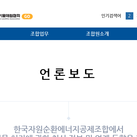
본문내용 바로가기
1
인기검색어
2
3
4
조합업무
조합원소개
5
1
법·제도 개선사업
조합원사
대외협력 홍보사업
조합원광장
언론보도
소각시설 검사사업
주요공정
조합원지원사업
환경관리사업
한국자원순환에너지공제조합에서