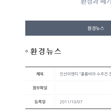
환경과 폐기
환경뉴스
환경뉴스
제목
인선이엔티 “콜롬비아 수주건 진
첨부파일
등록일
2011/10/07