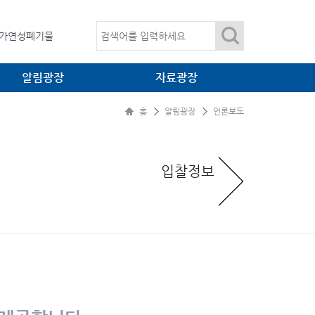
임목폐기물
가연성폐기물
산업폐기물
알림광장
자료광장
온실가스
임목폐기물
홈
알림광장
언론보도
공지사항
법령광장
언론보도
환경자료
입찰정보
입찰정보
소각·매립 관련 간행물
관련사이트
대표자 자료방