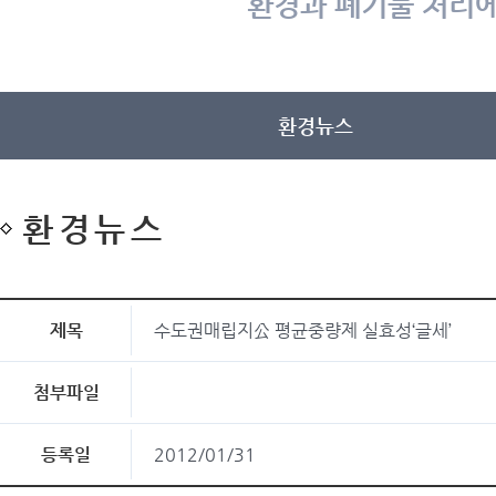
환경과 폐기물 처리에
환경뉴스
환경뉴스
제목
수도권매립지公 평균중량제 실효성‘글세’
첨부파일
등록일
2012/01/31