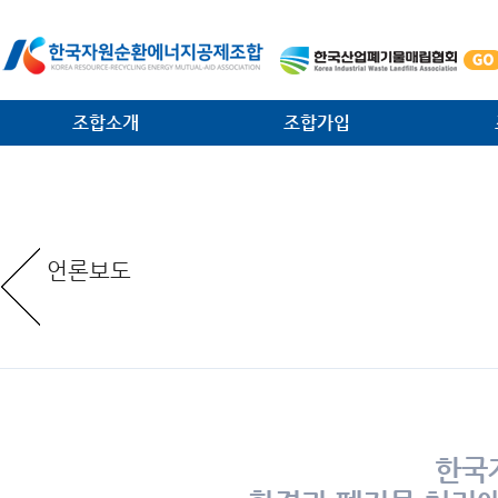
조합소개
조합가입
인사말
가입안내
법·제
일반현황
가입절차
대외협
언론보도
임원현황
공제사업분담금제도
소각시
역대 회장 · 이사장
조합운영비제도
조합원
조직안내
서식 다운로드
환경관
찾아오는 길
한국