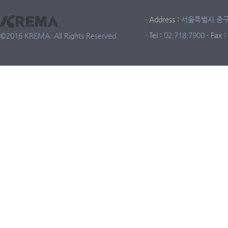
· Address :
서울특별시 중구 중
· Tel :
02.718.7900
· Fax :
©2016 KREMA. All Rights Reserved