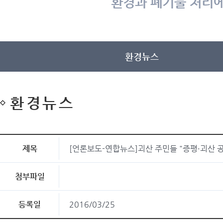
환경과 폐기물 처리에
환경뉴스
환경뉴스
제목
[언론보도-연합뉴스]괴산 주민들 "증평·괴산 
첨부파일
등록일
2016/03/25