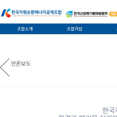
조합소개
조합가입
인사말
가입안내
법·제
일반현황
가입절차
대외협
언론보도
임원현황
공제사업분담금제도
소각시
역대 회장 · 이사장
조합운영비제도
조합원
조직안내
서식 다운로드
환경관
찾아오는 길
한국