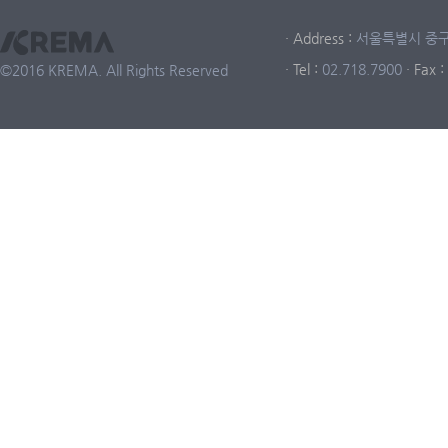
· Address :
서울특별시 중구 중
· Tel :
02.718.7900
· Fax :
©2016 KREMA. All Rights Reserved