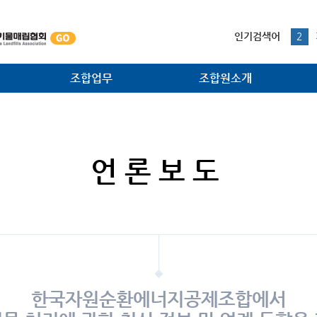
본문내용 바로가기
1
인기검색어
2
3
4
조합업무
조합원소개
5
1
법·제도 개선사업
조합원사
대외협력 홍보사업
조합원광장
언론보도
소각시설 검사사업
주요공정
조합원지원사업
환경관리사업
한국자원순환에너지공제조합에서