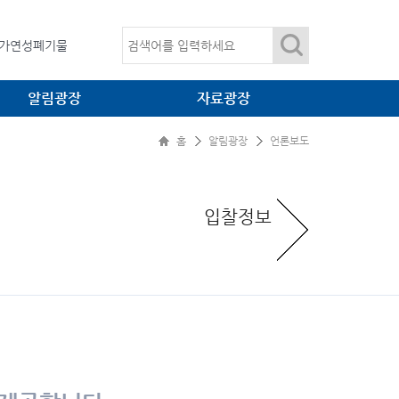
임목폐기물
가연성폐기물
산업폐기물
알림광장
자료광장
온실가스
임목폐기물
홈
알림광장
언론보도
공지사항
법령광장
언론보도
환경자료
입찰정보
입찰정보
소각·매립 관련 간행물
관련사이트
대표자 자료방