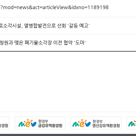
/?mod=news&act=articleView&idxno=1189198
료소각시설, 열병합발전으로 선회 '갈등 예고'
청원과 맺은 폐기물소각장 이전 협약 '도마'