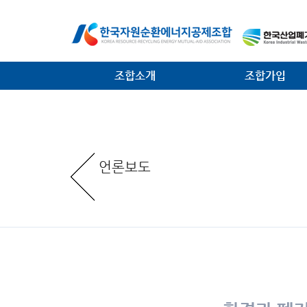
조합소개
조합가입
인사말
가입안내
일반현황
가입절차
언론보도
임원현황
공제사업분담금제도
역대 회장 · 이사장
조합운영비제도
조직안내
서식 다운로드
찾아오는 길