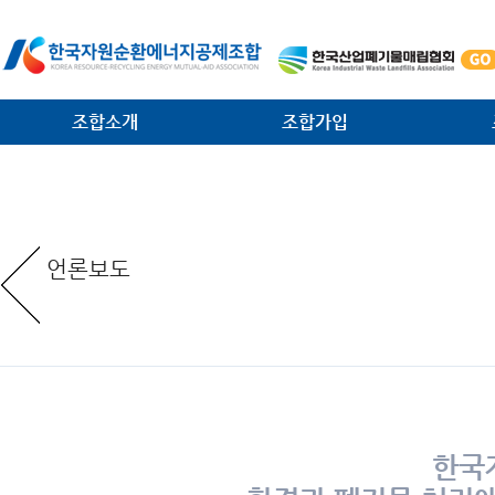
조합소개
조합가입
인사말
가입안내
법·제
일반현황
가입절차
대외협
언론보도
임원현황
공제사업분담금제도
소각시
역대 회장 · 이사장
조합운영비제도
조합원
조직안내
서식 다운로드
환경관
찾아오는 길
한국