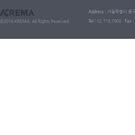
· Address :
서울특별시 중구 중
· Tel :
02.718.7900
· Fax :
©2016 KREMA. All Rights Reserved