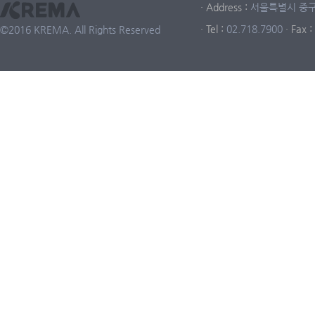
· Address :
서울특별시 중구 중
· Tel :
02.718.7900
· Fax :
©2016 KREMA. All Rights Reserved