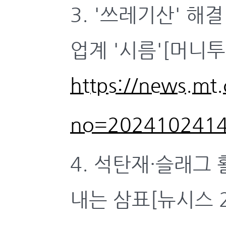
3. '쓰레기산' 
업계 '시름'[머니투데
https://news.mt
no=202410241
4. 석탄재·슬래그
내는 삼표[뉴시스 24