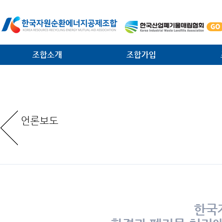
조합소개
조합가입
인사말
가입안내
법·제
일반현황
가입절차
대외협
언론보도
임원현황
공제사업분담금제도
소각시
역대 회장 · 이사장
조합운영비제도
조합원
조직안내
서식 다운로드
환경관
찾아오는 길
한국