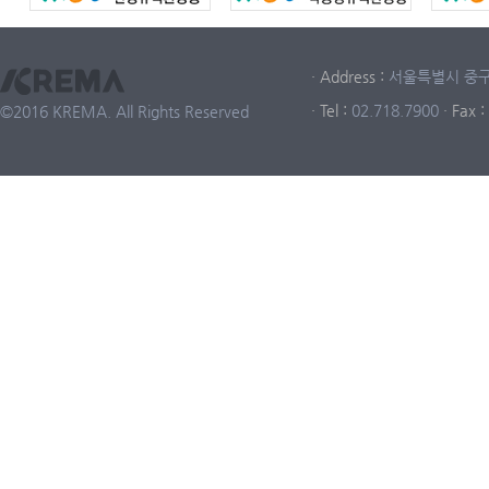
· Address :
서울특별시 중구 중
· Tel :
02.718.7900
· Fax :
©2016 KREMA. All Rights Reserved