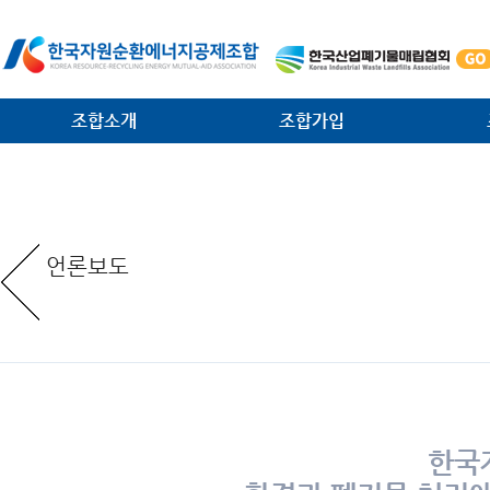
조합소개
조합가입
인사말
가입안내
법·제
일반현황
가입절차
대외협
언론보도
임원현황
공제사업분담금제도
소각시
역대 회장 · 이사장
조합운영비제도
조합원
조직안내
서식 다운로드
환경관
찾아오는 길
한국