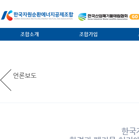
조합소개
조합가입
인사말
가입안내
법·제
일반현황
가입절차
대외협
언론보도
임원현황
공제사업분담금제도
소각시
역대 회장 · 이사장
조합운영비제도
조합원
조직안내
서식 다운로드
환경관
찾아오는 길
한국