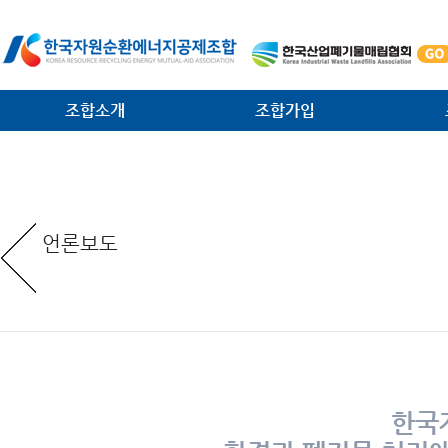
조합소개
조합가입
인사말
가입안내
법·제
일반현황
가입절차
대외협
언론보도
임원현황
공제사업분담금제도
소각시
역대 회장 · 이사장
조합운영비제도
조합원
조직안내
서식 다운로드
환경관
찾아오는 길
한국