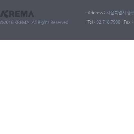
· Address :
서울특별시 중구 중
· Tel :
02.718.7900
· Fax :
©2016 KREMA. All Rights Reserved