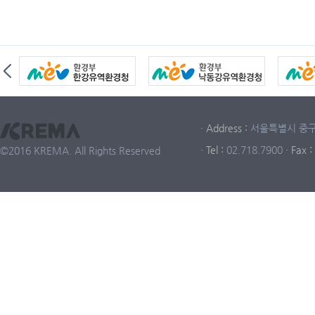
· Address :
서울특별시 중구 중
· Tel :
02.718.7900
· Fax :
©2016 KREMA. All Rights Reserved