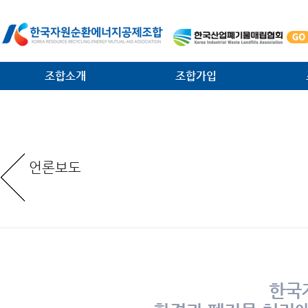
조합소개
조합가입
인사말
가입안내
법·제
일반현황
가입절차
대외협
언론보도
임원현황
공제사업분담금제도
소각시
역대 회장 · 이사장
조합운영비제도
조합원
조직안내
서식 다운로드
환경관
찾아오는 길
한국