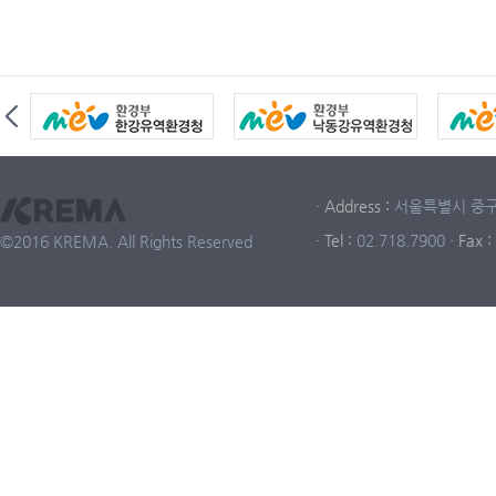
· Address :
서울특별시 중구 중
· Tel :
02.718.7900
· Fax :
©2016 KREMA. All Rights Reserved