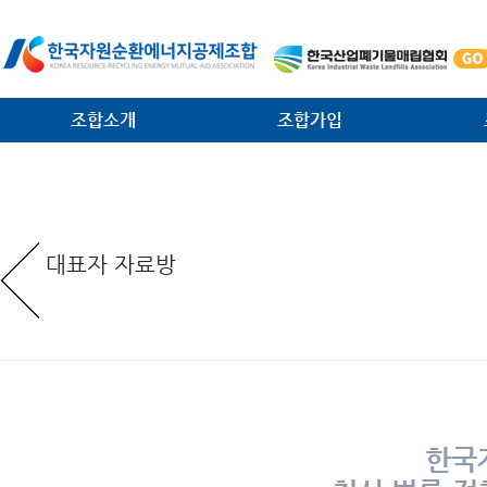
조합소개
조합가입
인사말
가입안내
법·제
일반현황
가입절차
대외협
대표자 자료방
임원현황
공제사업분담금제도
소각시
역대 회장 · 이사장
조합운영비제도
조합원
조직안내
서식 다운로드
환경관
찾아오는 길
한국