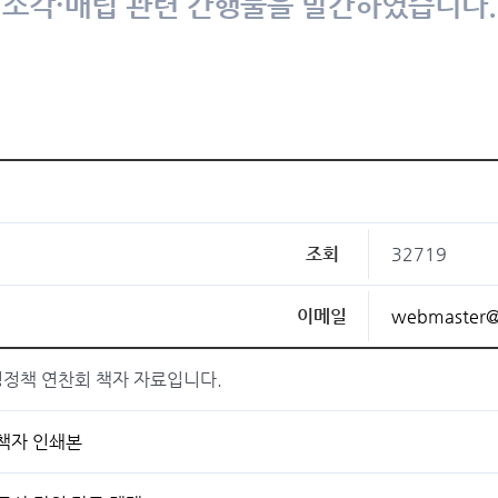
소각·매립 관련 간행물을 발간하였습니다.
물
조회
32719
이메일
webmaster@
환경정책 연찬회 책자 자료입니다.
 책자 인쇄본