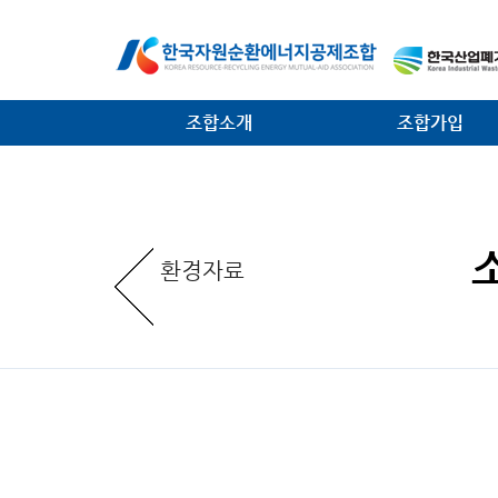
조합소개
조합가입
인사말
가입안내
일반현황
가입절차
환경자료
임원현황
공제사업분담금제도
역대 회장 · 이사장
조합운영비제도
조직안내
서식 다운로드
찾아오는 길