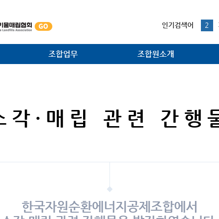
본문내용 바로가기
1
인기검색어
2
3
4
조합업무
조합원소개
5
1
법·제도 개선사업
조합원사
대외협력 홍보사업
조합원광장
소각·매립 관련 간행
소각시설 검사사업
주요공정
조합원지원사업
환경관리사업
한국자원순환에너지공제조합에서