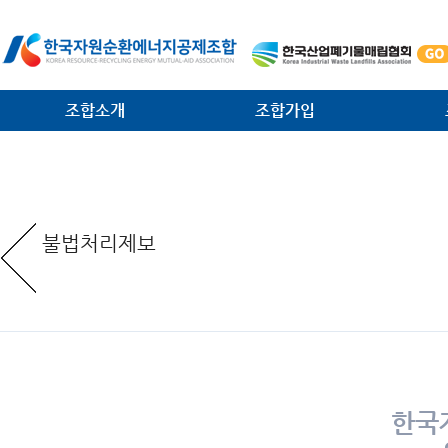
조합소개
조합가입
인사말
가입안내
법·제
일반현황
가입절차
대외협
불법처리제보
임원현황
공제사업분담금제도
소각시
역대 회장 · 이사장
조합운영비제도
조합원
조직안내
서식 다운로드
환경관
찾아오는 길
한국