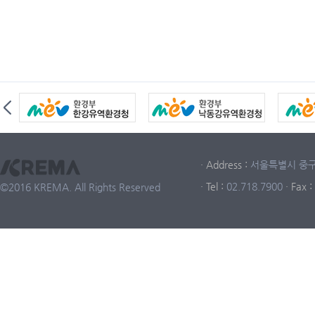
· Address :
서울특별시 중구 중
· Tel :
02.718.7900
· Fax :
©2016 KREMA. All Rights Reserved