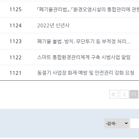
1125
「폐기물관리법」․「환경오염시설의 통합관리에 관한 
1124
2022년 신년사
1123
폐기물 불법․방치․무단투기 등 부적정 처리...
1122
스마트 통합환경관리체계 구축 시범사업 알림
1121
동절기 사업장 화재 예방 및 안전관리 강화 요청
11