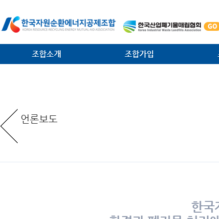
조합소개
조합가입
인사말
가입안내
법·제
일반현황
가입절차
대외협
언론보도
임원현황
공제사업분담금제도
소각시
역대 회장 · 이사장
조합운영비제도
조합원
조직안내
서식 다운로드
환경관
찾아오는 길
한국