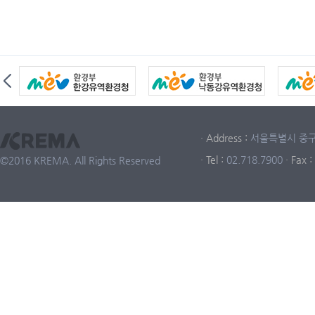
· Address :
서울특별시 중구 중
· Tel :
02.718.7900
· Fax :
©2016 KREMA. All Rights Reserved